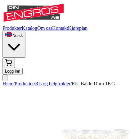
Produkter
Katalog
Om oss
Kontakt
Kjøreplan
Norsk
Logg inn
Hjem
/
Produkter
/
Ris og belgfrukter
/
Ris, Baldo Duru 1KG