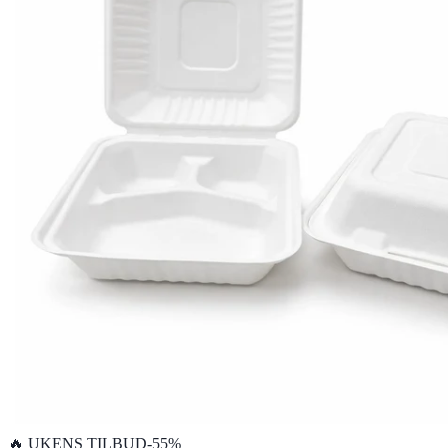
🔥 UKENS TILBUD
-
55
%