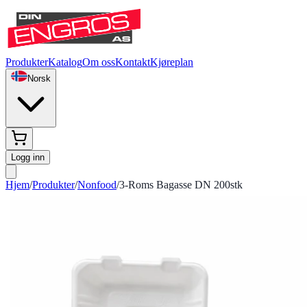
Produkter
Katalog
Om oss
Kontakt
Kjøreplan
Norsk
Logg inn
Hjem
/
Produkter
/
Nonfood
/
3-Roms Bagasse DN 200stk